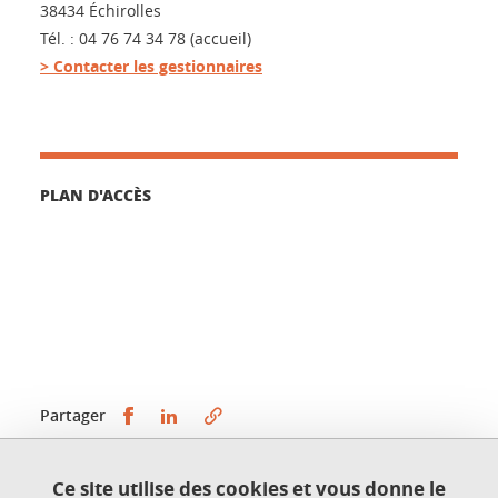
38434 Échirolles
Tél. : 04 76 74 34 78 (accueil)
> Contacter les gestionnaires
PLAN D'ACCÈS
Partager sur Facebook
Partager sur LinkedIn
Partager
Ce site utilise des cookies et vous donne le
Publié le 26 avril 2016