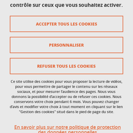
contrôle sur ceux que vous souhaitez activer.
Mis à jour le 23 septembre 2025
ACCEPTER TOUS LES COOKIES
Accessibilité : non conforme
PERSONNALISER
Contact
Crédits
REFUSER TOUS LES COOKIES
Données personnelles
Ce site utilise des cookies pour vous proposer la lecture de vidéos,
Gestion des cookies
pour vous permettre de partager le contenu sur les réseaux
sociaux, et pour mesurer l’audience des pages. Nous vous
donnons la possibilité d’accepter ou de refuser ces cookies. Nous
Mentions légales
conservons votre choix pendant 6 mois. Vous pouvez changer
d’avis et modifier votre choix à tout moment en cliquant sur le lien
Plan du site
"Gestion des cookies" situé dans le pied de page du site.
Politique des cookies
En savoir plus sur notre politique de protection
des données personnelles