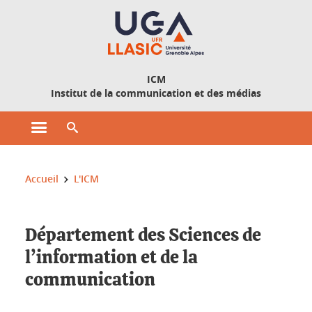
Gestion des cookies
ICM
Institut de la communication et des médias
Ouvrir le menu principal
Ouvrir le moteur de recherche
Vous êtes ici :
Accueil
L'ICM
Département des Sciences de
l’information et de la
communication