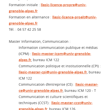
Formation initiale :
llasic-licence-propre@univ-
grenoble-alpes.fr
Formation en alternance :
llasic-licence-proalt@univ-
grenoble-alpes.fr
Tél. : 04 57 42 25 58
Master Information, Communication :
Information communication publique et médias
(ICPM) :
llasic-master-icpm@univ-grenoble-
alpes.fr
, bureau ICM 122
Communication politique et institutionnelle (CPI) :
llasic-master-cpi@univ-grenoble-alpes.fr
, bureau
ICM 122
Communication d’entreprise (CE) :
llasic-master-
ce@univ-grenoble-alpes.fr
, bureau ICM 120 - T
Communication et culture scientifiques et
techniques (CCST) :
llasic-master-ccst@univ-
grenoble-alpes.fr
, bureau ICM 126