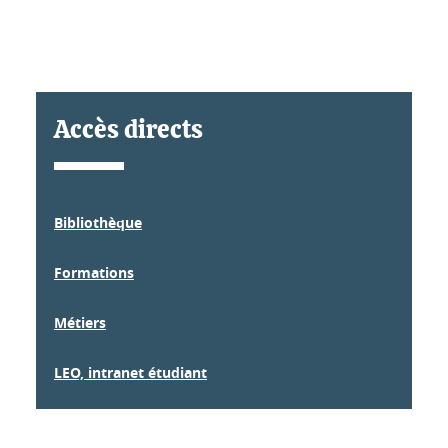
d'Éc
Lire
Accès directs
Bibliothèque
Formations
Métiers
LEO, intranet étudiant