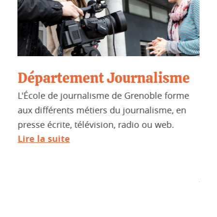
s
Département Journalisme
L'
L'École de journalisme de Grenoble forme
co
aux différents métiers du journalisme, en
mé
presse écrite, télévision, radio ou web.
à
Ce b
Lire la suite
dépa
et d
jour
disp
dess