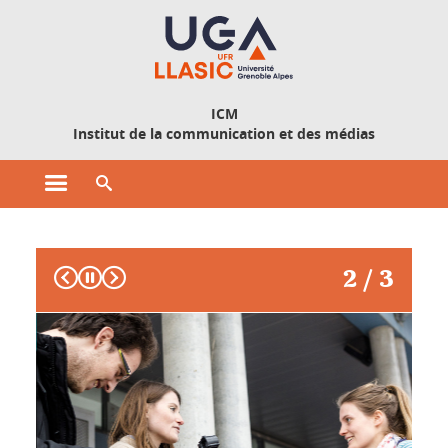
Gestion des cookies
ICM
Institut de la communication et des médias
Ouvrir le menu principal
Ouvrir le moteur de recherche
Accueil ICM
Précédent
Suivant
2 / 3