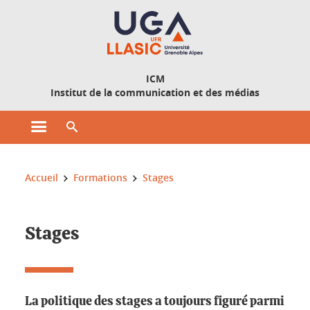
Gestion des cookies
ICM
Institut de la communication et des médias
Ouvrir le menu principal
Ouvrir le moteur de recherche
Vous êtes ici :
Accueil
Formations
Stages
Stages
La politique des stages a toujours figuré parmi