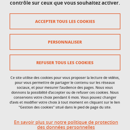
contrôle sur ceux que vous souhaitez activer.
Mis à jour le 24 avril 2019
ACCEPTER TOUS LES COOKIES
Accessibilité : non conforme
PERSONNALISER
Contact
Crédits
REFUSER TOUS LES COOKIES
Données personnelles
Ce site utilise des cookies pour vous proposer la lecture de vidéos,
Gestion des cookies
pour vous permettre de partager le contenu sur les réseaux
sociaux, et pour mesurer l’audience des pages. Nous vous
donnons la possibilité d’accepter ou de refuser ces cookies. Nous
Mentions légales
conservons votre choix pendant 6 mois. Vous pouvez changer
d’avis et modifier votre choix à tout moment en cliquant sur le lien
Plan du site
"Gestion des cookies" situé dans le pied de page du site.
Politique des cookies
En savoir plus sur notre politique de protection
des données personnelles