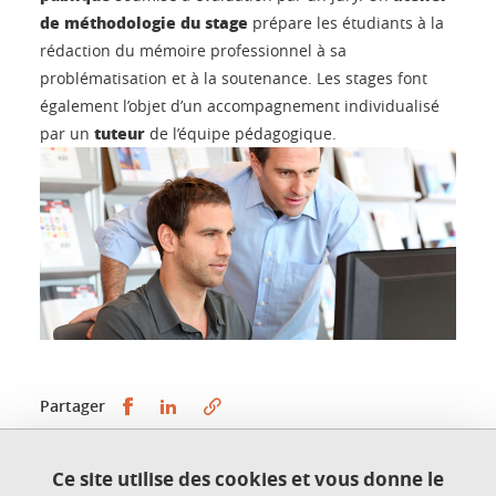
de méthodologie du stage
prépare les étudiants à la
rédaction du mémoire professionnel à sa
problématisation et à la soutenance. Les stages font
également l’objet d’un accompagnement individualisé
tuteur
par un
de l’équipe pédagogique.
Partager sur Facebook
Partager sur LinkedIn
Partager
Ce site utilise des cookies et vous donne le
Publié le 23 avril 2019