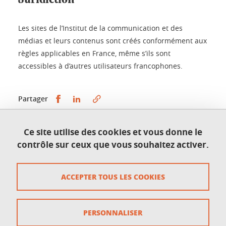
Les sites de l’Institut de la communication et des
médias et leurs contenus sont créés conformément aux
règles applicables en France, même s’ils sont
accessibles à d’autres utilisateurs francophones.
Partager sur Facebook
Partager sur LinkedIn
Partager
Ce site utilise des cookies et vous donne le
Publié le 21 novembre 2016
contrôle sur ceux que vous souhaitez activer.
Mis à jour le 21 octobre 2025
ACCEPTER TOUS LES COOKIES
Accessibilité : non conforme
PERSONNALISER
Contact